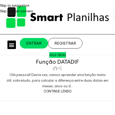
Skip to navigation
Skip to main content
ENTRAR
REGISTRAR
PLANILHAS PROFISSIONAIS
PLANILHA GRÁTIS
PLANILHA PERSONALIZADA
SISTEMA EMPRESARIAL
AULA
,
DICAS
Função DATADIF
Olá pessoal! Desta vez, vamos aprender uma função muito
útil, sobretudo, para calcular a diferença entre duas datas em
meses, anos ou d...
CONTINUE LENDO