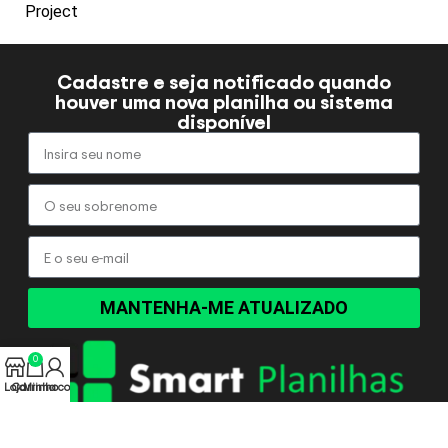
Project
Cadastre e seja notificado quando
houver uma nova planilha ou sistema
disponível
MANTENHA-ME ATUALIZADO
0
Loja
Carrinho
Minha conta
Os preços, promoções, condições de pagamento são