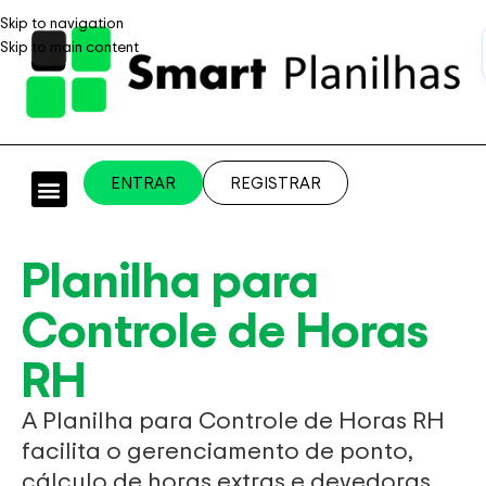
Skip to navigation
Skip to main content
ENTRAR
REGISTRAR
PLANILHAS PROFISSIONAIS
PLANILHA GRÁTIS
PLANILHA PERSONALIZADA
SISTEMA EMPRESARIAL
Planilha para
Controle de Horas
RH
A Planilha para Controle de Horas RH
facilita o gerenciamento de ponto,
cálculo de horas extras e devedoras,