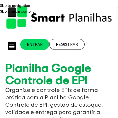
Skip to navigation
Skip to main content
ENTRAR
REGISTRAR
PLANILHAS PROFISSIONAIS
PLANILHA GRÁTIS
PLANILHA PERSONALIZADA
SISTEMA EMPRESARIAL
Planilha Google
Controle de EPI
Organize e controle EPIs de forma
prática com a Planilha Google
Controle de EPI: gestão de estoque,
validade e entrega para garantir a