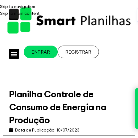
Skip to navigation
Skip to main content
ENTRAR
REGISTRAR
PLANILHAS PROFISSIONAIS
PLANILHA GRÁTIS
PLANILHA PERSONALIZADA
SISTEMA EMPRESARIAL
Planilha Controle de
Consumo de Energia na
Produção
Data de Publicação:
10/07/2023