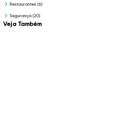
Restaurantes
(6)
Segurança
(20)
Veja Também
Planilha para Bolão da
Copa 2026
R$
79.00
Veja Mais
Planilha de Auditoria
LGPD
R$
97.00
Planilha CLT x PJ –
Funcionário