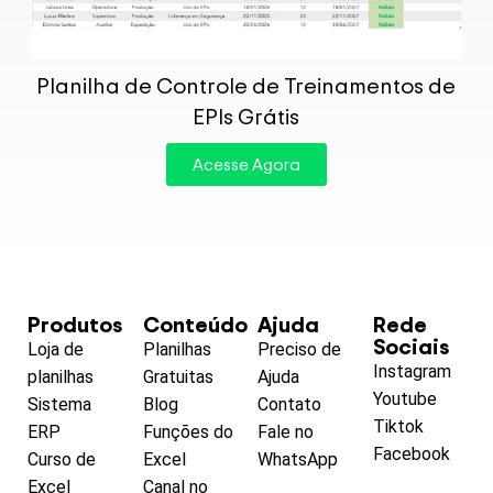
P
Planilha de Controle de Treinamentos de
EPIs Grátis
Acesse Agora
Produtos
Conteúdo
Ajuda
Rede
Sociais
Loja de
Planilhas
Preciso de
Instagram
planilhas
Gratuitas
Ajuda
Youtube
Sistema
Blog
Contato
Tiktok
ERP
Funções do
Fale no
Facebook
Curso de
Excel
WhatsApp
Excel
Canal no