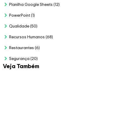
Planilha Google Sheets
(12)
PowerPoint
(1)
Qualidade
(50)
Recursos Humanos
(68)
Restaurantes
(6)
Segurança
(20)
Veja Também
Planilha para Bolão da
Copa 2026
R$
79.00
Veja Mais
Planilha de Auditoria