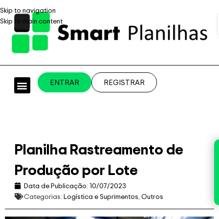
Skip to navigation
Skip to main content
ENTRAR
REGISTRAR
PLANILHAS PROFISSIONAIS
PLANILHA GRÁTIS
PLANILHA PERSONALIZADA
SISTEMA EMPRESARIAL
Planilha Rastreamento de
Produção por Lote
Data de Publicação:
10/07/2023
Categorias:
Logística e Suprimentos
,
Outros