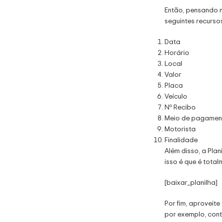
Então, pensando n
Veja Mais
seguintes recurso
Data
Horário
Planilha de
Local
Diagnóstico
Valor
Empresarial em
Placa
Excel
Veículo
R$
99.00
Nº Recibo
Meio de pagamen
Veja Mais
Motorista
Finalidade
Além disso, a Pla
isso é que é total
[baixar_planilha]
Por fim, aproveit
por exemplo, cont