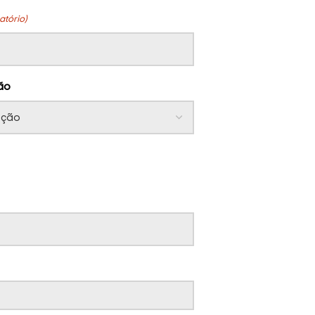
atório)
ão