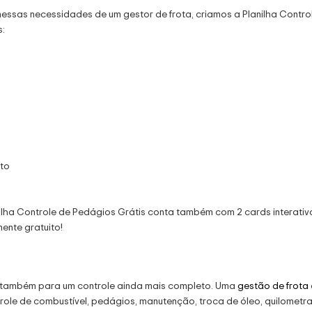
essas necessidades de um gestor de frota, criamos a Planilha Contro
s:
to
nilha Controle de Pedágios Grátis conta também com 2 cards interativ
mente gratuito!
e também para um controle ainda mais completo. Uma
gestão de frota
role de combustível, pedágios, manutenção, troca de óleo, quilometr