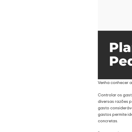
Planilha CLT x
PJ –
Funcionário
R$
99.00
Veja Mais
Planilha
Venha conhecer a 
Empresarial
CLT x PJ
Controlar os gast
R$
119.00
diversas razões p
Veja Mais
gasto consideráve
gastos permite id
concretas.