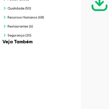
Qualidade
(50)
Recursos Humanos
(68)
Restaurantes
(6)
Segurança
(20)
Veja Também
Planilha para
Bolão da Copa
2026
R$
79.00
Veja Mais
Planilha de
Auditoria LGPD
R$
97.00