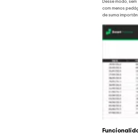
Planilha para
Desse modo, sem e
Gestão de
com menos pedágio
Pessoas
de suma importânc
R$
149.00
Veja Mais
Planilha de
Auditoria
Interna em Excel
R$
119.00
Veja Mais
Planilha Sistema
de Gestão de
Funcionalid
Indicadores
R$
99.00