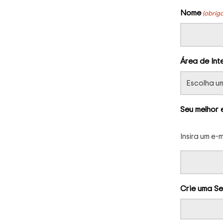
Nome
(obriga
Área de Int
Seu melhor 
Insira um e-
Crie uma S