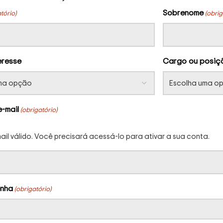
Sobrenome
tório)
(obrig
eresse
Cargo ou posiç
e-mail
(obrigatório)
mail válido. Você precisará acessá-lo para ativar a sua conta.
enha
(obrigatório)