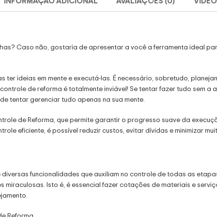
INFORMAÇÃO ADICIONAL
AVALIAÇÕES (0)
VÍDEO
ilhas? Caso não, gostaria de apresentar a você a ferramenta ideal p
ter ideias em mente e executá-las. É necessário, sobretudo, planeja
 controle de reforma é totalmente inviável! Se tentar fazer tudo sem a
l de tentar gerenciar tudo apenas na sua mente.
ontrole de Reforma, que permite garantir o progresso suave da execuç
e eficiente, é possível reduzir custos, evitar dívidas e minimizar mu
ce diversas funcionalidades que auxiliam no controle de todas as etapa
s miraculosas. Isto é, é essencial fazer cotações de materiais e serviç
ejamento.
de Reforma.