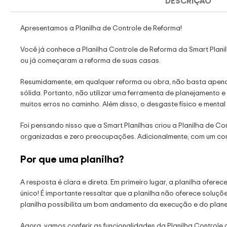
DESCRIÇÃO
Apresentamos a Planilha de Controle de Reforma!
Você já conhece a Planilha Controle de Reforma da Smart Plan
ou já começaram a reforma de suas casas.
Resumidamente, em qualquer reforma ou obra, não basta apenas 
sólida. Portanto, não utilizar uma ferramenta de planejamento e
muitos erros no caminho. Além disso, o desgaste físico e menta
Foi pensando nisso que a Smart Planilhas criou a Planilha de C
organizadas e zero preocupações. Adicionalmente, com um control
Por que uma planilha?
A resposta é clara e direta. Em primeiro lugar, a planilha ofere
único! É importante ressaltar que a planilha não oferece soluçõe
planilha possibilita um bom andamento da execução e do plan
Agora, vamos conferir as funcionalidades da Planilha Controle 