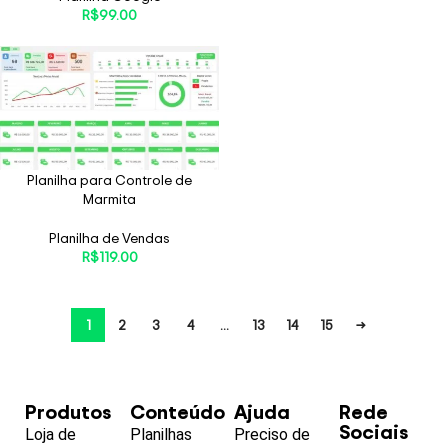
R$
99.00
Planilha para Controle de
Marmita
Planilha de Vendas
R$
119.00
1
2
3
4
…
13
14
15
→
Produtos
Conteúdo
Ajuda
Rede
Sociais
Loja de
Planilhas
Preciso de