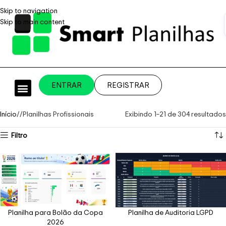
Skip to navigation
Skip to main content
ENTRAR
REGISTRAR
PLANILHAS PROFISSIONAIS
PLANILHA GRÁTIS
PLANILHA PERSONALIZADA
SISTEMA EMPRESARIAL
Início
/
Planilhas Profissionais
Exibindo 1–21 de 304 resultados
Filtro
Planilha para Bolão da Copa
Planilha de Auditoria LGPD
2026