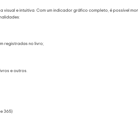
ual e intuitiva. Com um indicador gráfico completo, é possível monito
nalidades:
registradas no livro;
ivros e outros.
ce 365)