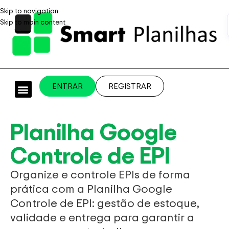
Skip to navigation
Skip to main content
ENTRAR
REGISTRAR
PLANILHAS PROFISSIONAIS
PLANILHA GRÁTIS
PLANILHA PERSONALIZADA
SISTEMA EMPRESARIAL
Planilha Google
Controle de EPI
Organize e controle EPIs de forma
prática com a Planilha Google
Controle de EPI: gestão de estoque,
validade e entrega para garantir a