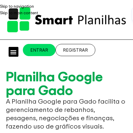
Skip to navigation
Skip to main content
ENTRAR
REGISTRAR
PLANILHAS PROFISSIONAIS
PLANILHA GRÁTIS
PLANILHA PERSONALIZADA
SISTEMA EMPRESARIAL
Planilha Google
para Gado
A Planilha Google para Gado facilita o
gerenciamento de rebanhos,
pesagens, negociações e finanças,
fazendo uso de gráficos visuais.