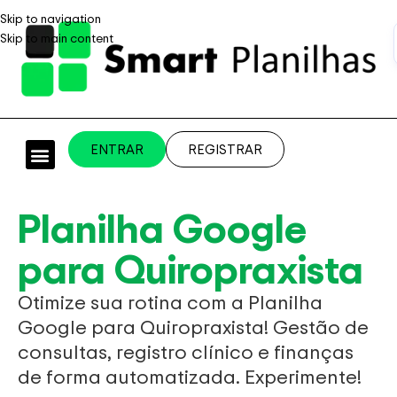
Skip to navigation
Skip to main content
ENTRAR
REGISTRAR
PLANILHAS PROFISSIONAIS
PLANILHA GRÁTIS
PLANILHA PERSONALIZADA
SISTEMA EMPRESARIAL
Planilha Google
para Quiropraxista
Otimize sua rotina com a Planilha
Google para Quiropraxista! Gestão de
consultas, registro clínico e finanças
de forma automatizada. Experimente!