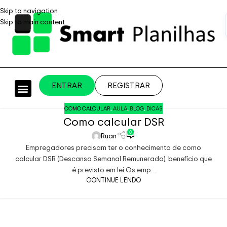
Skip to navigation
Skip to main content
ENTRAR
REGISTRAR
PLANILHAS PROFISSIONAIS
PLANILHA GRÁTIS
PLANILHA PERSONALIZADA
SISTEMA EMPRESARIAL
COMO CALCULAR
,
AULA
,
BLOG
,
DICAS
Como calcular DSR
0
Ruan
Empregadores precisam ter o conhecimento de como
calcular DSR (Descanso Semanal Remunerado), benefício que
é previsto em lei.Os emp...
CONTINUE LENDO