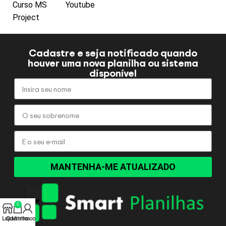
Curso MS
Youtube
Project
Cadastre e seja notificado quando
houver uma nova planilha ou sistema
disponível
MANTENHA-ME ATUALIZADO
0
Loja
Carrinho
Minha conta