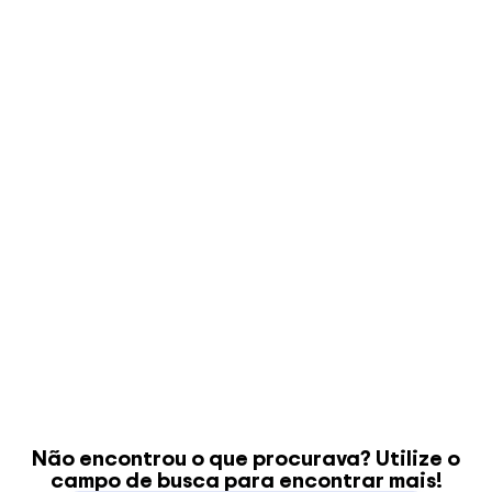
Planilha para Gestão
de Pessoas
R$
149.00
Veja Mais
Planilha de Auditoria
Interna em Excel
R$
119.00
Veja Mais
Não encontrou o que procurava? Utilize o
campo de busca para encontrar mais!