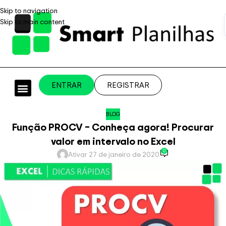
Skip to navigation
Skip to main content
ENTRAR
REGISTRAR
PLANILHAS PROFISSIONAIS
PLANILHA GRÁTIS
PLANILHA PERSONALIZADA
SISTEMA EMPRESARIAL
BLOG
Função PROCV – Conheça agora! Procurar
valor em intervalo no Excel
0
Ativar 27 de janeiro de 2020