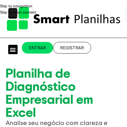
Skip to navigation
Skip to main content
ENTRAR
REGISTRAR
PLANILHAS PROFISSIONAIS
PLANILHA GRÁTIS
PLANILHA PERSONALIZADA
SISTEMA EMPRESARIAL
Planilha de
Diagnóstico
Empresarial em
Excel
Analise seu negócio com clareza e