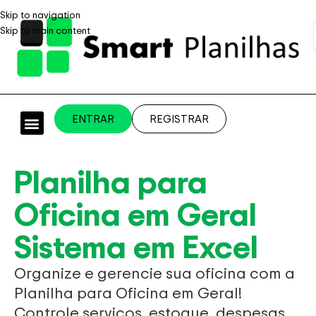
Skip to navigation
Skip to main content
ENTRAR
REGISTRAR
PLANILHAS PROFISSIONAIS
PLANILHA GRÁTIS
PLANILHA PERSONALIZADA
SISTEMA EMPRESARIAL
Planilha para
Oficina em Geral
Sistema em Excel
Organize e gerencie sua oficina com a
Planilha para Oficina em Geral!
Controle serviços, estoque, despesas,