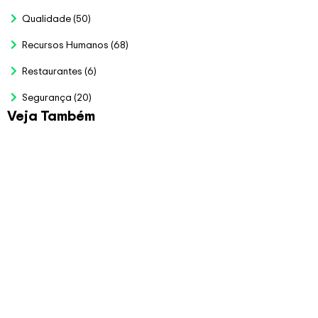
Qualidade
(50)
Recursos Humanos
(68)
Restaurantes
(6)
Segurança
(20)
Veja Também
Planilha para Bolão da
Copa 2026
R$
79.00
Veja Mais
Planilha de Auditoria
LGPD
R$
97.00