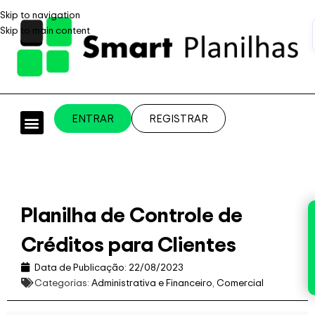
Skip to navigation
Skip to main content
ENTRAR
REGISTRAR
PLANILHAS PROFISSIONAIS
PLANILHA GRÁTIS
PLANILHA PERSONALIZADA
SISTEMA EMPRESARIAL
Planilha de Controle de
Créditos para Clientes
Data de Publicação:
22/08/2023
Categorias:
Administrativa e Financeiro
,
Comercial