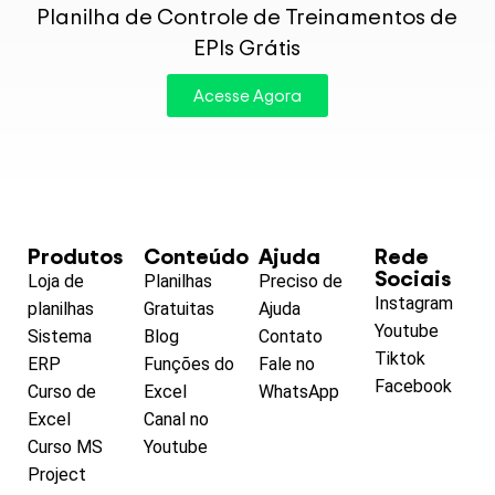
P
Planilha de Controle de Treinamentos de
EPIs Grátis
Acesse Agora
Produtos
Conteúdo
Ajuda
Rede
Sociais
Loja de
Planilhas
Preciso de
Instagram
planilhas
Gratuitas
Ajuda
Youtube
Sistema
Blog
Contato
Tiktok
ERP
Funções do
Fale no
Facebook
Curso de
Excel
WhatsApp
Excel
Canal no
Curso MS
Youtube
Project