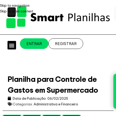
Skip to navigation
Skip to main content
ENTRAR
REGISTRAR
PLANILHAS PROFISSIONAIS
PLANILHA GRÁTIS
PLANILHA PERSONALIZADA
SISTEMA EMPRESARIAL
Planilha para Controle de
Gastos em Supermercado
Data de Publicação:
06/02/2025
Categorias:
Administrativa e Financeiro