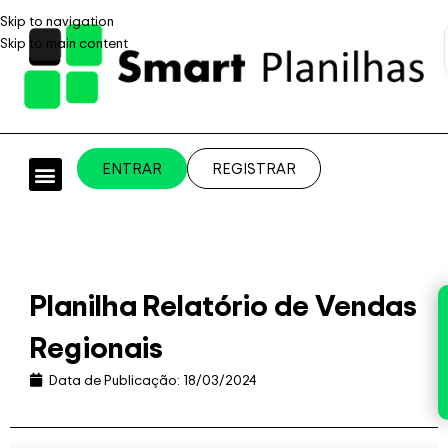
Skip to navigation
Skip to main content
ENTRAR
REGISTRAR
PLANILHAS PROFISSIONAIS
PLANILHA GRÁTIS
PLANILHA PERSONALIZADA
SISTEMA EMPRESARIAL
Planilha Relatório de Vendas
Regionais
Data de Publicação:
18/03/2024