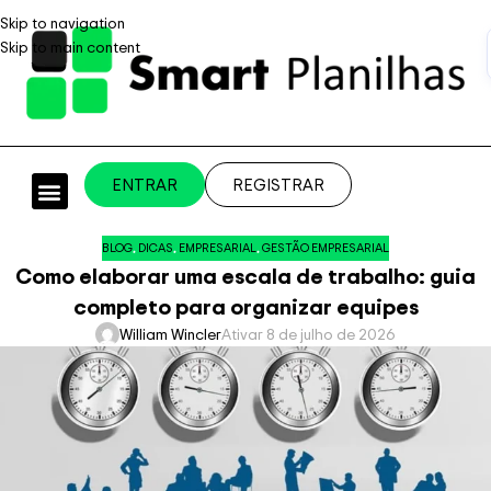
Skip to navigation
Skip to main content
ENTRAR
REGISTRAR
PLANILHAS PROFISSIONAIS
PLANILHA GRÁTIS
PLANILHA PERSONALIZADA
SISTEMA EMPRESARIAL
BLOG
,
DICAS
,
EMPRESARIAL
,
GESTÃO EMPRESARIAL
Como elaborar uma escala de trabalho: guia
completo para organizar equipes
William Wincler
Ativar 8 de julho de 2026