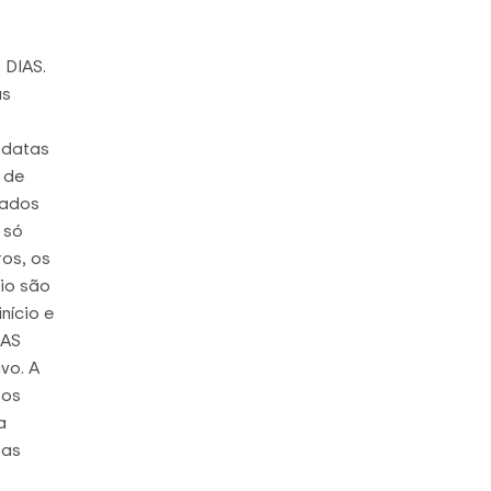
 DIAS.
as
 datas
 de
dos ​​
 só
ros, os
io são
nício e
IAS
vo. A
 os
a
 as