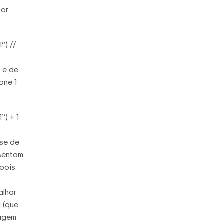
Por
”) //
o e de
one 1
”) + 1
se de
esentam
 pois
alhar
 (que
agem