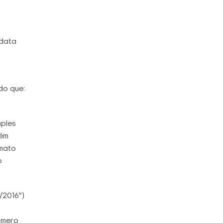
 data
do que:
mples
bém
mato
o
/2016”)
úmero