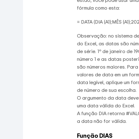
estão, você pode usar uma
fórmula como esta:
= DATA (DIA (A1);MÊS (A1);20
Observação: no sistema d
do Excel, as datas são nú
de série. 1º de janeiro de 1
número 1 e as datas poster
são números maiores. Para 
valores de data em um for
data legível, aplique um fo
de número de sua escolha.
O argumento da data deve
uma data válida do Excel.
A função DIA retorna #VAL
a data não for válida.
Função DIAS