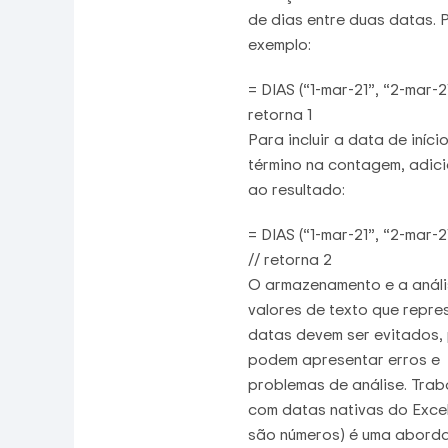
de dias entre duas datas. 
exemplo:
= DIAS (“1-mar-21”, “2-mar-21
retorna 1
Para incluir a data de iníci
término na contagem, adici
ao resultado:
= DIAS (“1-mar-21”, “2-mar-21
// retorna 2
O armazenamento e a análi
valores de texto que repr
datas devem ser evitados,
podem apresentar erros e
problemas de análise. Trab
com datas nativas do Excel
são números) é uma abord