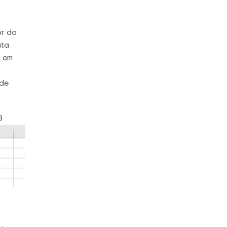
or do
ata
1 em
 de
:
0