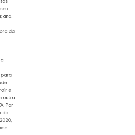
atas
 seu
; ano.
hora da
 a
 para
ode
air e
m outra
A. Por
o de
 2020,
como