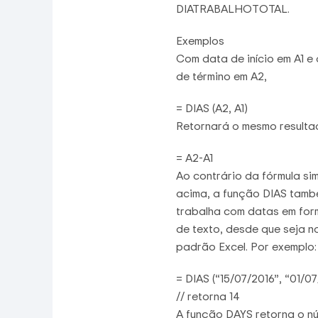
DIATRABALHOTOTAL.
Exemplos
Com data de início em A1 e
de término em A2,
= DIAS (A2, A1)
Retornará o mesmo resulta
= A2-A1
Ao contrário da fórmula si
acima, a função DIAS tam
trabalha com datas em for
de texto, desde que seja n
padrão Excel. Por exemplo:
= DIAS (“15/07/2016”, “01/07
// retorna 14
A função DAYS retorna o n