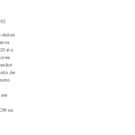
20)
e datas
meros
900 é o
iores
exibir
mato de
rmato
 ser
OR! se