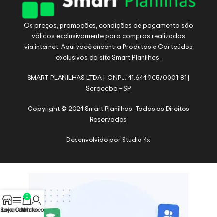
Os preços, promoções, condições de pagamento são
válidos exclusivamente para compras realizadas
via internet. Aqui você encontra Produtos e Conteúdos
exclusivos do site Smart Planilhas.
SMART PLANILHAS LTDA | CNPJ: 41.644.905/0001-81 |
Sorocaba – SP
Copyright © 2024 Smart Planilhas. Todos os Direitos
Reservados
Desenvolvido por
Studio 4x
0
Barra Lateral
Loja
Carrinho
Minha conta