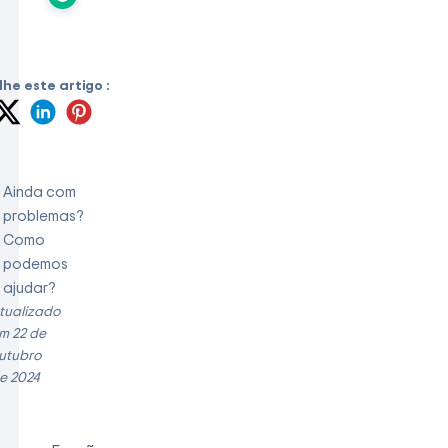
he este artigo :
Ainda com
problemas?
Como
podemos
ajudar?
tualizado
m 22 de
utubro
e 2024