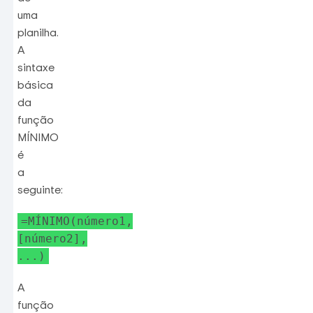
uma
planilha.
A
sintaxe
básica
da
função
MÍNIMO
é
a
seguinte:
=MÍNIMO(número1,
[número2],
...)
A
função