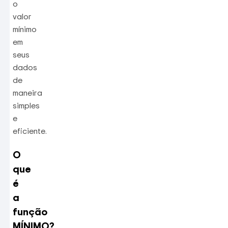
o
valor
mínimo
em
seus
dados
de
maneira
simples
e
eficiente.
O
que
é
a
função
MÍNIMO?