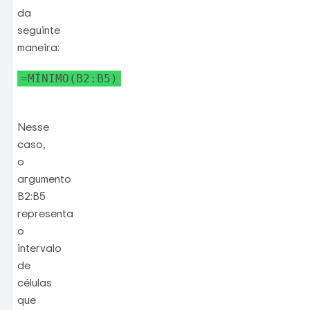
da
seguinte
maneira:
=MÍNIMO(B2:B5)
Nesse
caso,
o
argumento
B2:B5
representa
o
intervalo
de
células
que