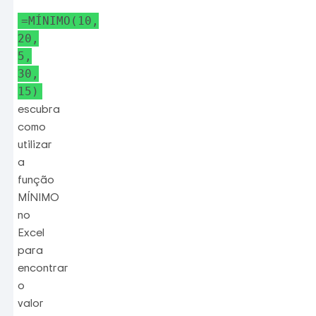
=MÍNIMO(10,
20,
5,
30,
15)
escubra
como
utilizar
a
função
MÍNIMO
no
Excel
para
encontrar
o
valor