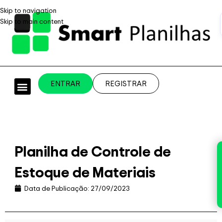
Skip to navigation
Skip to main content
ENTRAR
REGISTRAR
PLANILHAS PROFISSIONAIS
PLANILHA GRÁTIS
PLANILHA PERSONALIZADA
SISTEMA EMPRESARIAL
Planilha de Controle de
Estoque de Materiais
Data de Publicação:
27/09/2023