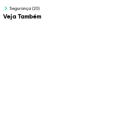
Segurança
(20)
Veja Também
Planilha para Bolão da
Copa 2026
R$
79.00
Veja Mais
Planilha de Auditoria
LGPD
R$
97.00
Planilha CLT x PJ –
Funcionário
R$
99.00