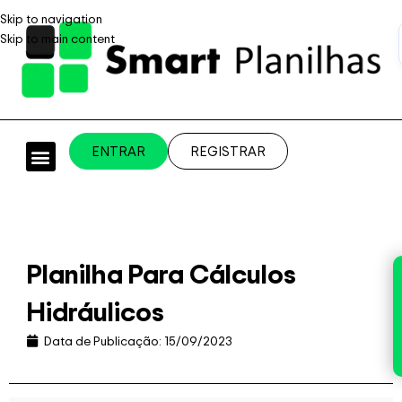
Skip to navigation
Skip to main content
ENTRAR
REGISTRAR
PLANILHAS PROFISSIONAIS
PLANILHA GRÁTIS
PLANILHA PERSONALIZADA
SISTEMA EMPRESARIAL
Planilha Para Cálculos
Hidráulicos
Data de Publicação:
15/09/2023