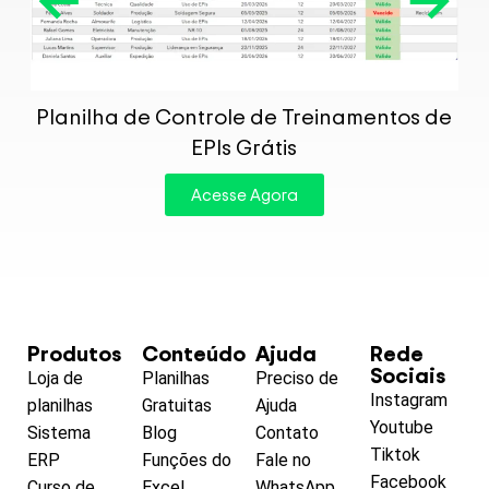
P
Planilha de Controle de Treinamentos de
EPIs Grátis
Acesse Agora
Produtos
Conteúdo
Ajuda
Rede
Sociais
Loja de
Planilhas
Preciso de
Instagram
planilhas
Gratuitas
Ajuda
Youtube
Sistema
Blog
Contato
Tiktok
ERP
Funções do
Fale no
Facebook
Curso de
Excel
WhatsApp