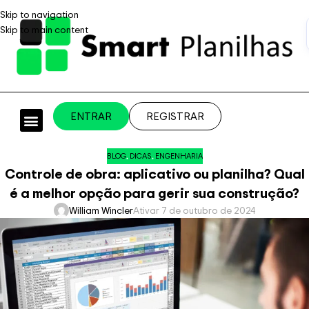
Skip to navigation
Skip to main content
ENTRAR
REGISTRAR
PLANILHAS PROFISSIONAIS
PLANILHA GRÁTIS
PLANILHA PERSONALIZADA
SISTEMA EMPRESARIAL
BLOG
,
DICAS
,
ENGENHARIA
Controle de obra: aplicativo ou planilha? Qual
é a melhor opção para gerir sua construção?
William Wincler
Ativar 7 de outubro de 2024