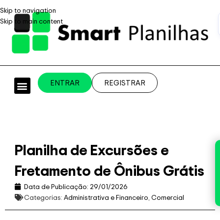
Skip to navigation
Skip to main content
ENTRAR
REGISTRAR
PLANILHAS PROFISSIONAIS
PLANILHA GRÁTIS
PLANILHA PERSONALIZADA
SISTEMA EMPRESARIAL
Planilha de Excursões e
Fretamento de Ônibus Grátis
Data de Publicação:
29/01/2026
Categorias:
Administrativa e Financeiro
,
Comercial