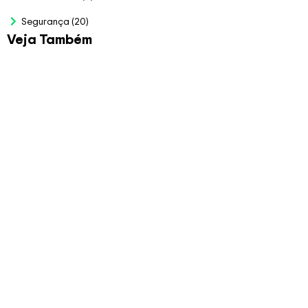
Segurança
(20)
Veja Também
Planilha para Bolão da
Copa 2026
R$
79.00
Veja Mais
Planilha de Auditoria
LGPD
R$
97.00
Planilha CLT x PJ –
Funcionário
R$
99.00