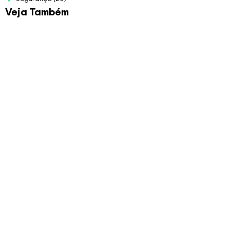
Veja Também
Planilha para Bolão da
Copa 2026
R$
79.00
Veja Mais
Planilha de Auditoria
LGPD
R$
97.00
Planilha CLT x PJ –
Funcionário
R$
99.00
Veja Mais