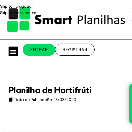
Skip to navigation
Skip to main content
ENTRAR
REGISTRAR
PLANILHAS PROFISSIONAIS
PLANILHA GRÁTIS
PLANILHA PERSONALIZADA
SISTEMA EMPRESARIAL
Planilha de Hortifrúti
Data de Publicação:
18/08/2023