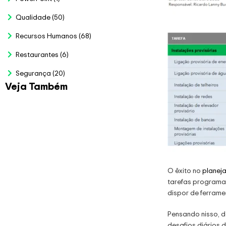
Qualidade
(50)
Recursos Humanos
(68)
Restaurantes
(6)
Segurança
(20)
Veja Também
Planilha para
Bolão da Copa
2026
R$
79.00
Veja Mais
O êxito no
planej
tarefas programad
dispor de ferrame
Planilha de
Auditoria LGPD
Pensando nisso, d
R$
97.00
desafios diários d