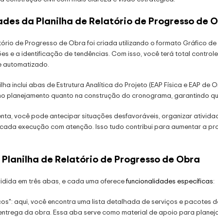
ades da Planilha de Relatório de Progresso de 
tório de Progresso de Obra foi criada utilizando o formato Gráfico de
s e a identificação de tendências. Com isso, você terá total contr
e automatizado.
ilha inclui abas de Estrutura Analítica do Projeto (EAP Física e EAP d
o no planejamento quanto na construção do cronograma, garantindo q
nta, você pode antecipar situações desfavoráveis, organizar ativid
 cada execução com atenção. Isso tudo contribui para aumentar a pro
 Planilha de Relatório de Progresso de Obra
ividida em três abas, e cada uma oferece
funcionalidades específicas
:
viços": aqui, você encontra uma lista detalhada de serviços e pacotes
 entrega da obra. Essa aba serve como material de apoio para planej