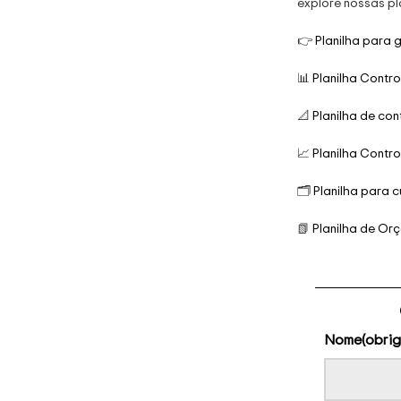
explore nossas pl
👉
Planilha para 
📊
Planilha Contr
📐
Planilha de con
📈
Planilha Contr
🗂️
Planilha para 
📗
Planilha de Or
Nome
(obrig