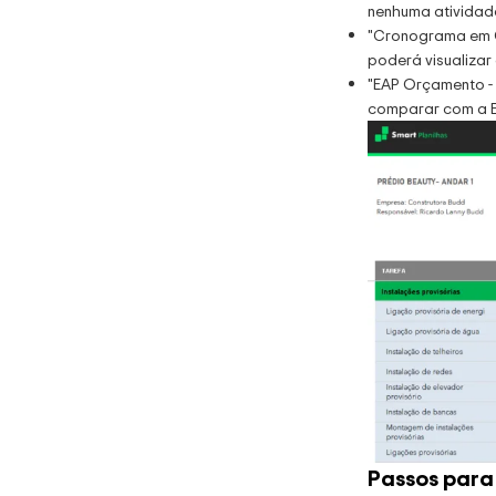
Planilha para
nenhuma atividad
Gestão de
"Cronograma em Ga
Pessoas
poderá visualizar
R$
149.00
"EAP Orçamento - 
comparar com a EA
Veja Mais
Planilha de
Auditoria
Interna em Excel
R$
119.00
Veja Mais
Planilha Sistema
de Gestão de
Indicadores
Passos para 
R$
99.00