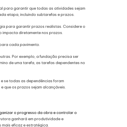
ial para garantir que todas as atividades sejam
a etapa, incluindo subtarefas e prazos.
a para garantir prazos realistas. Considere o
so impacta diretamente nos prazos.
s para cada pavimento.
tras. Por exemplo, a fundação precisa ser
érmino de uma tarefa, as tarefas dependentes no
ta e se todas as dependências foram
l e que os prazos sejam alcançáveis.
ganizar o progresso da obra e controlar o
strutora ganhará em produtividade e
 mais eficaz e estratégica.