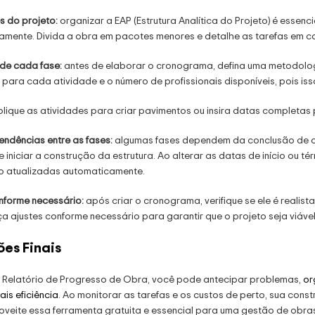
es do projeto:
organizar a EAP (Estrutura Analítica do Projeto) é essenc
ente. Divida a obra em pacotes menores e detalhe as tarefas em cad
de cada fase:
antes de elaborar o cronograma, defina uma metodologi
para cada atividade e o número de profissionais disponíveis, pois is
plique as atividades para criar pavimentos ou insira datas completa
endências entre as fases:
algumas fases dependem da conclusão de ou
 iniciar a construção da estrutura. Ao alterar as datas de início ou t
 atualizadas automaticamente.
onforme necessário:
após criar o cronograma, verifique se ele é realis
a ajustes conforme necessário para garantir que o projeto seja viáve
es Finais
 Relatório de Progresso de Obra, você pode antecipar problemas,
or
is eficiência
. Ao monitorar as tarefas e os custos de perto, sua con
roveite essa ferramenta gratuita e essencial para uma gestão de obras