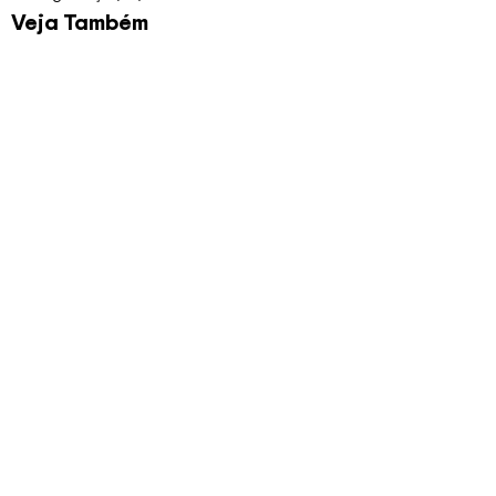
Veja Também
Planilha para Bolão da
Copa 2026
R$
79.00
Veja Mais
Planilha de Auditoria
LGPD
R$
97.00
Planilha CLT x PJ –
Funcionário
R$
99.00
Veja Mais