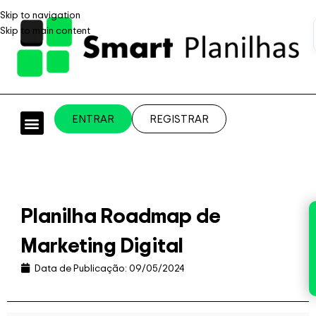
Skip to navigation
Skip to main content
ENTRAR
REGISTRAR
PLANILHAS PROFISSIONAIS
PLANILHA GRÁTIS
PLANILHA PERSONALIZADA
SISTEMA EMPRESARIAL
Planilha Roadmap de
Marketing Digital
Data de Publicação:
09/05/2024