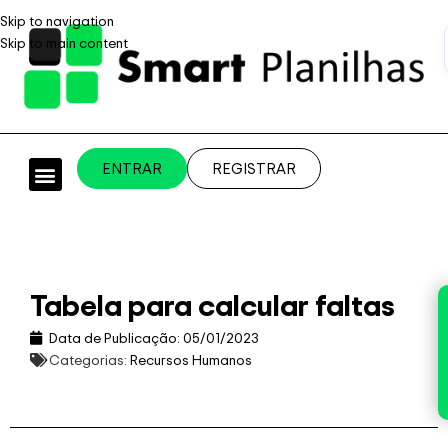
Skip to navigation
Skip to main content
ENTRAR
REGISTRAR
PLANILHAS PROFISSIONAIS
PLANILHA GRÁTIS
PLANILHA PERSONALIZADA
SISTEMA EMPRESARIAL
Tabela para calcular faltas
Data de Publicação:
05/01/2023
Categorias:
Recursos Humanos