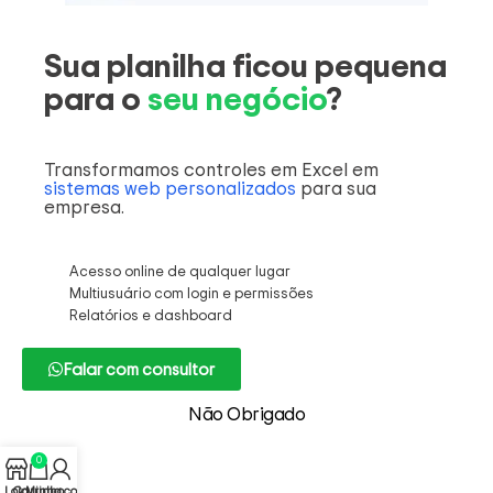
Sua planilha ficou pequena
para o
seu negócio
?
Transformamos controles em Excel em
sistemas web personalizados
para sua
empresa.
Acesso online de qualquer lugar
Multiusuário com login e permissões
Relatórios e dashboard
Falar com consultor
Não Obrigado
0
Loja
Carrinho
Minha conta