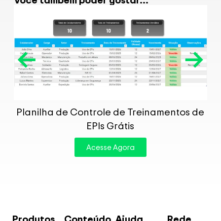
P
Planilha de Controle de Treinamentos de
EPIs Grátis
Acesse Agora
Produtos
Conteúdo
Ajuda
Rede