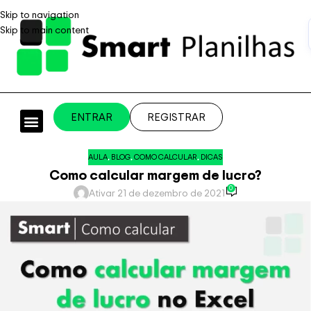
Skip to navigation
Skip to main content
ENTRAR
REGISTRAR
PLANILHAS PROFISSIONAIS
PLANILHA GRÁTIS
PLANILHA PERSONALIZADA
SISTEMA EMPRESARIAL
AULA
,
BLOG
,
COMO CALCULAR
,
DICAS
Como calcular margem de lucro?
0
Ativar 21 de dezembro de 2021