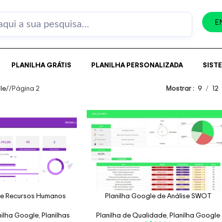
E
PLANILHA GRÁTIS
PLANILHA PERSONALIZADA
SIST
le
/
Página 2
Mostrar
9
12
de Recursos Humanos
Planilha Google de Análise SWOT
nilha Google
,
Planilhas
Planilha de Qualidade
,
Planilha Google