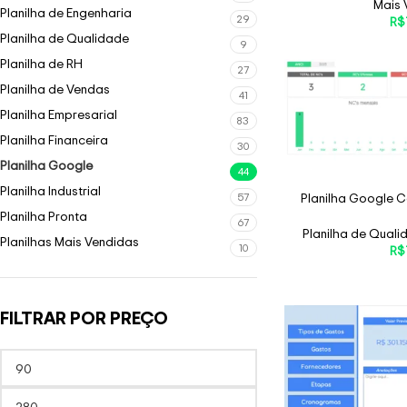
Mais 
Planilha de Engenharia
29
R$
Planilha de Qualidade
9
Planilha de RH
27
Planilha de Vendas
41
Planilha Empresarial
83
Planilha Financeira
30
Planilha Google
44
Planilha Industrial
Planilha Google C
57
Planilha Pronta
67
Planilha de Quali
Planilhas Mais Vendidas
10
R$
FILTRAR POR PREÇO