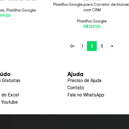
Planilha Google para Corretor de Imóvei
com CRM
das
,
Planilha Google
99.00
Planilha Google
R$
129.00
←
1
2
3
→
eúdo
Ajuda
s Gratuitas
Preciso de Ajuda
Contato
 do Excel
Fale no WhatsApp
o Youtube