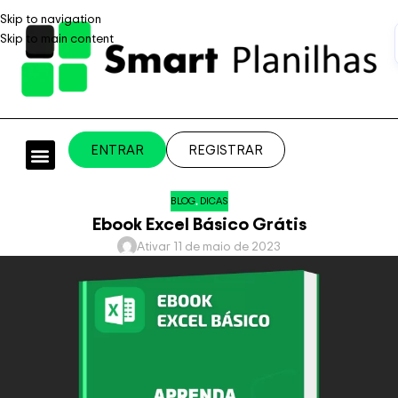
Skip to navigation
Skip to main content
ENTRAR
REGISTRAR
PLANILHAS PROFISSIONAIS
PLANILHA GRÁTIS
PLANILHA PERSONALIZADA
SISTEMA EMPRESARIAL
BLOG
,
DICAS
Ebook Excel Básico Grátis
Ativar 11 de maio de 2023